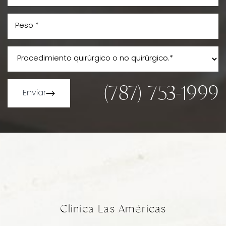
(787) 753-1999
Enviar
Line Height
Text Align
Clinica Las Américas