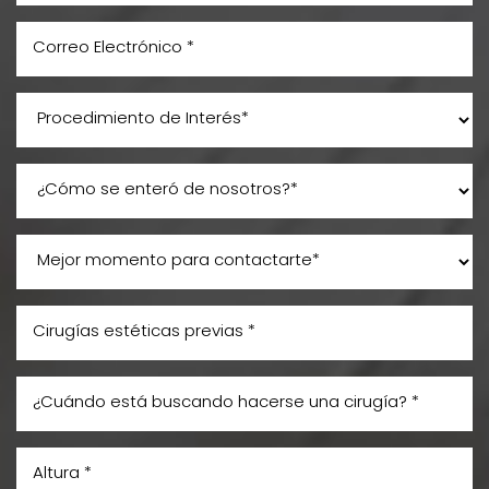
Aa
Dyslexia Friendly
Hide Images