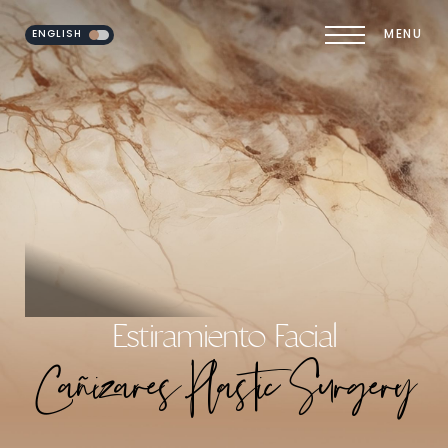
ENGLISH
MENU
Accessibility Menu
(CTRL + U)
Estiramiento Facial
Cañizares Plastic Surgery