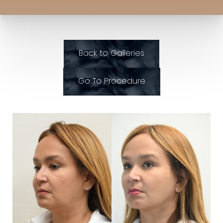
◑
Back to Galleries
Contrast Mode
Highlight Links
Go To Procedure