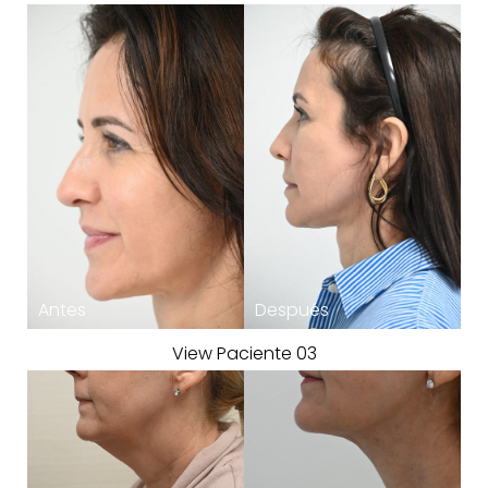
T+
↔
Larger Text
Text Spacing
View Paciente 03