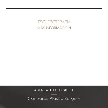
ESCLEROTERAPIA
T+
↔
MÁS INFORMACIÓN
Larger Text
Text Spacing
Una Experiencia de Belleza
Única
AGENDA TU CONSULTA
Cañizares Plastic Surgery