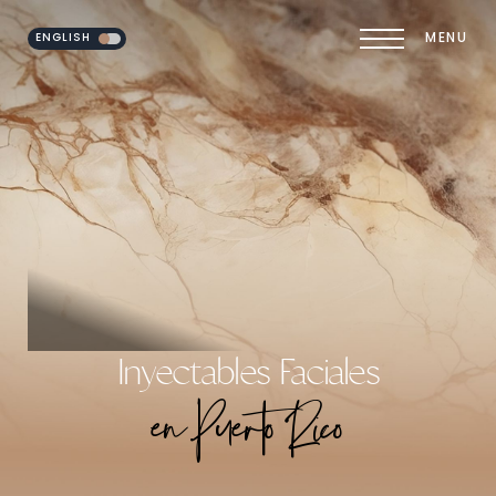
ENGLISH
MENU
Accessibility Menu
(CTRL + U)
Inyectables Faciales
en Puerto Rico
◑
Contrast Mode
Highlight Links