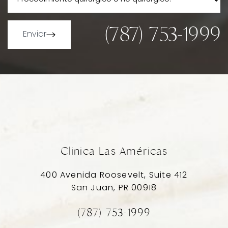
(787) 753-1999
Enviar
Line Height
Text Align
Clinica Las Américas
400 Avenida Roosevelt, Suite 412
San Juan, PR 00918
(787) 753-1999