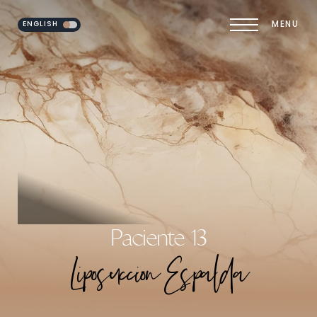
ENGLISH
MENU
Accessibility Menu
(CTRL + U)
Paciente 13
Liposuccion Espalda
◑
Contrast Mode
Highlight Links