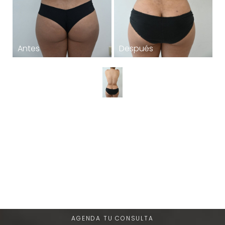
T+
↔
Larger Text
Text Spacing
Una Experiencia de Belleza
Única
AGENDA TU CONSULTA