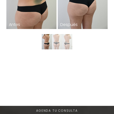
T+
↔
Larger Text
Text Spacing
Una Experiencia de Belleza
Única
AGENDA TU CONSULTA