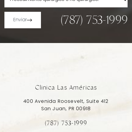
(787) 753-1999
Enviar
Line Height
Text Align
Clinica Las Américas
400 Avenida Roosevelt, Suite 412
San Juan, PR 00918
(787) 753-1999