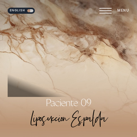
ENGLISH
MENU
Accessibility Menu
(CTRL + U)
Paciente 09
Liposuccion Espalda
◑
Contrast Mode
Highlight Links