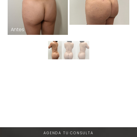
T+
↔
Larger Text
Text Spacing
Una Experiencia de Belleza
Única
AGENDA TU CONSULTA