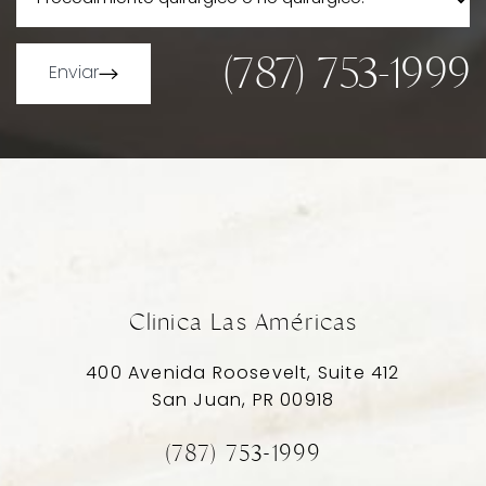
(787) 753-1999
Enviar
Line Height
Text Align
Clinica Las Américas
400 Avenida Roosevelt, Suite 412
San Juan, PR 00918
(787) 753-1999