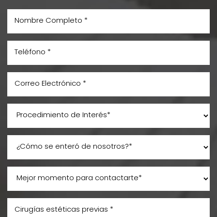
Aa
Dyslexia Friendly
Hide Images