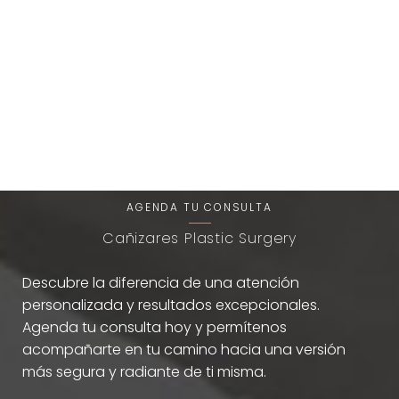
T+
↔
Larger Text
Text Spacing
Una Experiencia de Belleza
Única
AGENDA TU CONSULTA
Cañizares Plastic Surgery
Descubre la diferencia de una atención
personalizada y resultados excepcionales.
Agenda tu consulta hoy y permítenos
acompañarte en tu camino hacia una versión
más segura y radiante de ti misma.