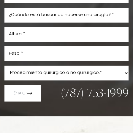
(787) 753-1999
Enviar
Line Height
Text Align