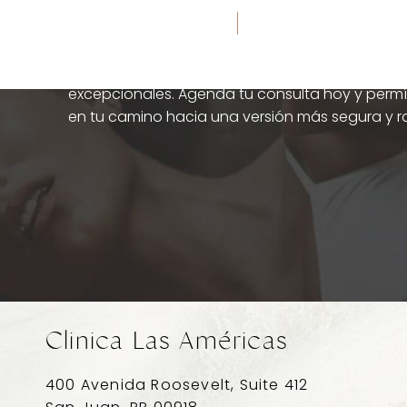
Cañizares Plastic 
AGENDA TU CONSULTA
Descubre la diferencia de una atención person
excepcionales. Agenda tu consulta hoy y per
en tu camino hacia una versión más segura y ra
Clinica Las Américas
Accessibility
Saturation
Statement
400 Avenida Roosevelt, Suite 412