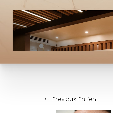
T+
↔
Larger Text
Text Spacing
Previous
Patient