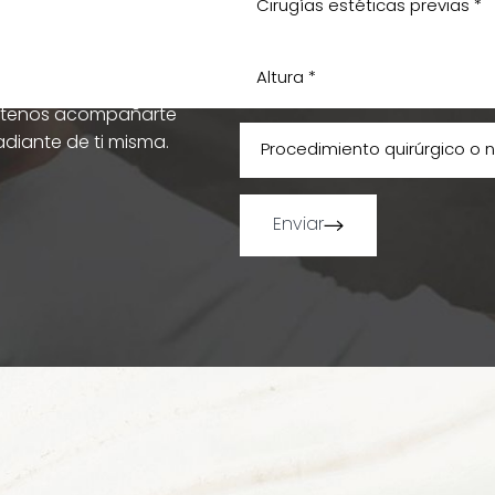
Surgery
alizada y resultados
mítenos acompañarte
diante de ti misma.
Enviar