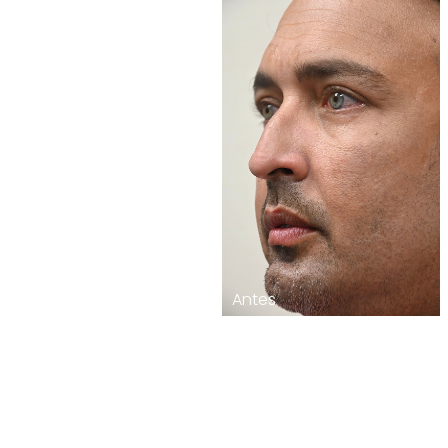
Aa
Dyslexia Friendly
Hide Images