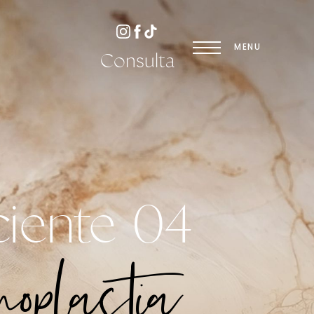
MENU
Consulta
ciente 04
noplastia