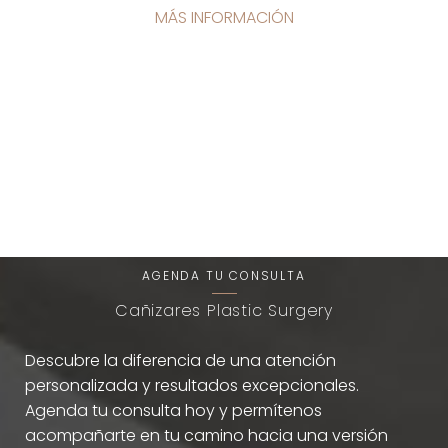
MÁS INFORMACIÓN
T+
↔
Larger Text
Text Spacing
Una Experiencia de Belleza
Única
AGENDA TU CONSULTA
Cañizares Plastic Surgery
Descubre la diferencia de una atención
personalizada y resultados excepcionales.
Agenda tu consulta hoy y permítenos
acompañarte en tu camino hacia una versión