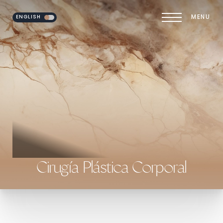
ENGLISH
MENU
Accessibility Menu
(CTRL + U)
Cirugía Plástica Corporal
◑
Contrast Mode
Highlight Links