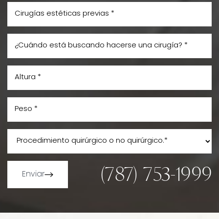
(787) 753-1999
Enviar
Line Height
Text Align